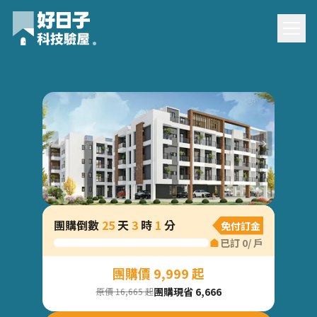
香榭麗舍9團購驗屋
團購倒數
25
天
3
時
1
分
免付訂金
已訂
0
/
戶
團購價 9,999 起
團購現省 6,666
原價 16,665 起