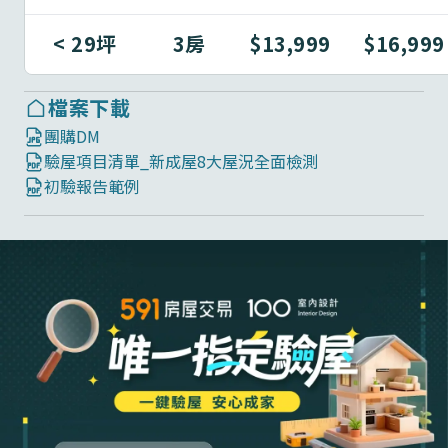
< 29坪
3房
$13,999
$16,999
檔案下載
團購DM
驗屋項目清單_新成屋8大屋況全面檢測
初驗報告範例