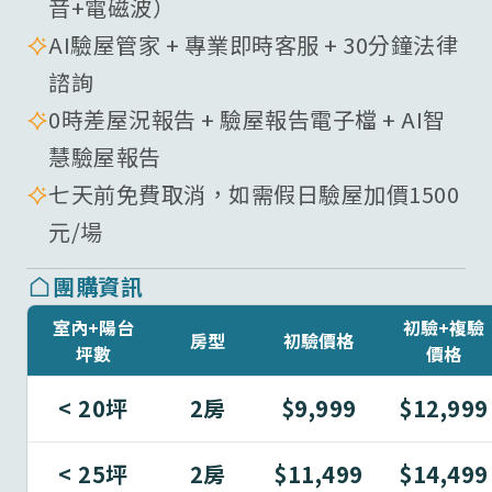
音+電磁波）
AI驗屋管家 + 專業即時客服 + 30分鐘法律
諮詢
0時差屋況報告 + 驗屋報告電子檔 + AI智
慧驗屋報告
七天前免費取消，如需假日驗屋加價1500
元/場
團購資訊
室內+陽台
初驗+複驗
房型
初驗價格
坪數
價格
< 20坪
2房
$9,999
$12,999
< 25坪
2房
$11,499
$14,499