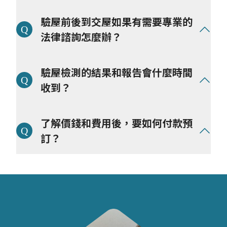
我們在意驗屋的標準程序和良好的服務品質，目前開放
驗屋前後到交屋如果有需要專業的
服務範圍：
● 北部：台北、新北、宜蘭、基隆、桃園、新竹。
法律諮詢怎麼辦？
● 中部：苗栗、台中、南投、彰化、雲林。
好日子科技驗屋邀請
專業法律顧問團隊進駐
，提供我們
驗屋檢測的結果和報告會什麼時間
的屋主
(註)
免費法律諮詢服務和合約審查，為避免糾紛
與爭議，將協助釐清問題和給予專業建議，讓你從買
收到？
房、驗屋、交屋到入住的旅程中，都擁有最安心和良好
的體驗，並一路有專業的團隊協助。
當日驗屋流程和檢查事項執行完畢，會立即確認檢測後
了解價錢和費用後，要如何付款預
*註：根據方案而定
的缺失和修繕項目，完整驗屋報告於 24小時內（工作
日計算）提供「AI智慧驗屋報告」和「驗屋報告電子
訂？
檔」。
報價後在
訂單查詢
預約驗屋日期，並在12小時內支付
訂金 $3000 元即完成驗屋預約將會為您保留檔期和驗
屋師人力，同時確保權利和優惠，初驗完成後支付尾
款，並提供多元和便利的付款方式，確保交易安全：
ATM 匯款/信用卡支付/Apple Pay/分期：3期 0利率
（支援中信/玉山銀行）