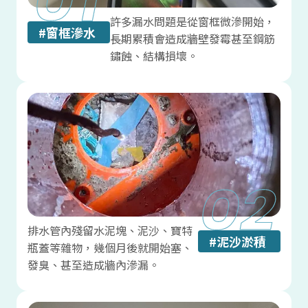
許多漏水問題是從窗框微滲開始，
#
窗框滲水
長期累積會造成牆壁發霉甚至鋼筋
鏽蝕、結構損壞。
排水管內殘留水泥塊、泥沙、寶特
#
泥沙淤積
瓶蓋等雜物，幾個月後就開始塞、
發臭、甚至造成牆內滲漏。