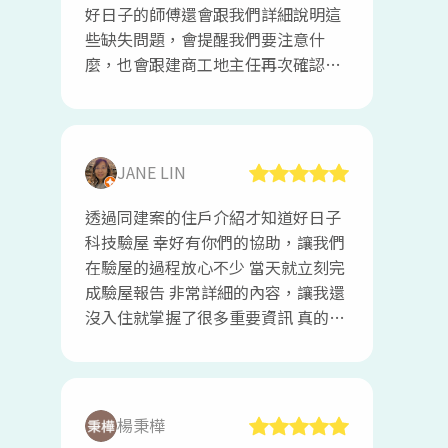
好日子的師傅還會跟我們詳細說明這
些缺失問題，會提醒我們要注意什
麼，也會跟建商工地主任再次確認所
有的缺失問題，重點很快就拿到報
告………好日子的師傅專業，負責，
還有提供椅子給顧客坐很貼心，真的
推，大推👍👍👍👍👍
JANE LIN
透過同建案的住戶介紹才知道好日子
科技驗屋 幸好有你們的協助，讓我們
在驗屋的過程放心不少 當天就立刻完
成驗屋報告 非常詳細的內容，讓我還
沒入住就掌握了很多重要資訊 真的很
慶幸找到讓人信任的驗屋公司喔！
楊秉樺