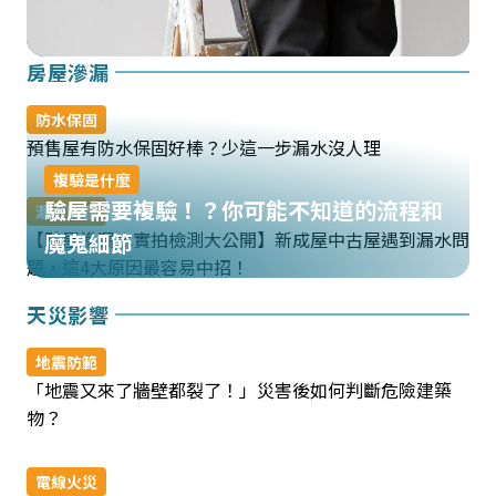
房屋滲漏
防水保固
預售屋有防水保固好棒？少這一步漏水沒人理
複驗是什麼
驗屋需要複驗！？你可能不知道的流程和
漏水問題
【驗屋滲漏水實拍檢測大公開】新成屋中古屋遇到漏水問
魔鬼細節
題，這4大原因最容易中招！
天災影響
地震防範
「地震又來了牆壁都裂了！」災害後如何判斷危險建築
物？
電線火災