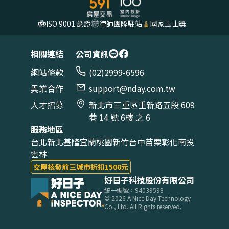
ISO 9001 認證
律師團隊駐站
國家玉山獎
相關連結
公司資訊
網站條款
(02)2999-6596
異業合作
support@nday.com.tw
人才招募
新北市三重區重新路五段 609
巷 14 號 6樓 之 6
服務地區
台北
新北
基隆
宜蘭
桃園
新竹
台中
苗栗
彰化
南投
雲林
交屋核發前三城市折扣1500元
好日子科技股份有限公司
統一編號：94039598
©
2026
A Nice Day Technology
Co., Ltd. All Rights reserved.