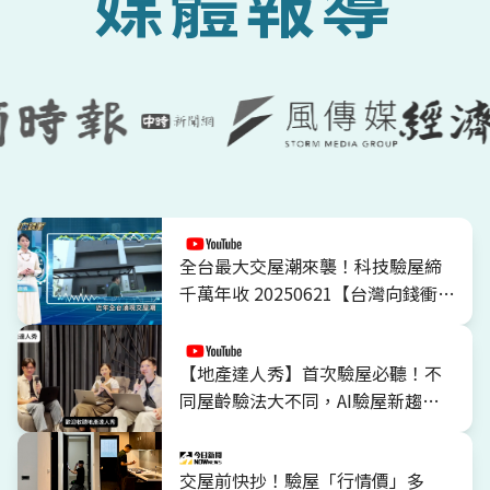
媒體報導
全台最大交屋潮來襲！科技驗屋締
千萬年收 20250621【台灣向錢衝】
PART2
【地產達人秀】首次驗屋必聽！不
同屋齡驗法大不同，AI驗屋新趨勢
ft.好日子科技驗屋
交屋前快抄！驗屋「行情價」多