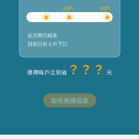
10
戶
20
戶
此方案已結束
目前已有
0
戶下訂
？？？
達標每戶立刻省
元
取得團購優惠