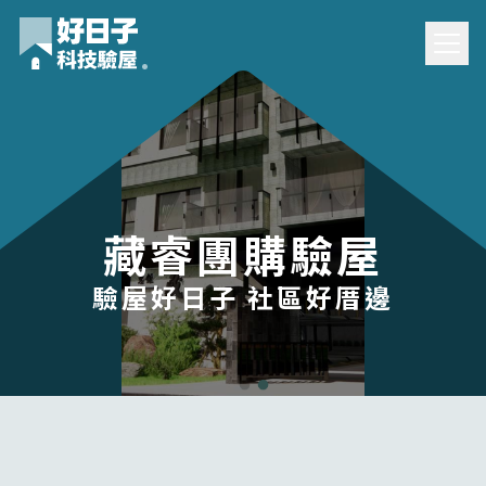
藏睿團購驗屋
驗屋好日子 社區好厝邊