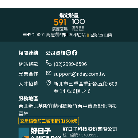
*註：根據方案而定
的缺失和修繕項目，完整驗屋報告於 24小時內（工作
日計算）提供「AI智慧驗屋報告」和「驗屋報告電子
指定驗屋
檔」。
ISO 9001 認證
律師團隊駐站
國家玉山獎
相關連結
公司資訊
網站條款
(02)2999-6596
異業合作
support@nday.com.tw
人才招募
新北市三重區重新路五段 609
巷 14 號 6樓 之 6
服務地區
台北
新北
基隆
宜蘭
桃園
新竹
台中
苗栗
彰化
南投
雲林
交屋核發前三城市折扣1500元
好日子科技股份有限公司
統一編號：94039598