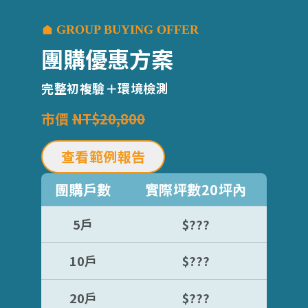
GROUP BUYING OFFER
團購優惠方案
完整初複驗＋環境檢測
市價
NT$20,800
查看範例報告
團購戶數
實際坪數20坪內
5戶
$???
10戶
$???
20戶
$???