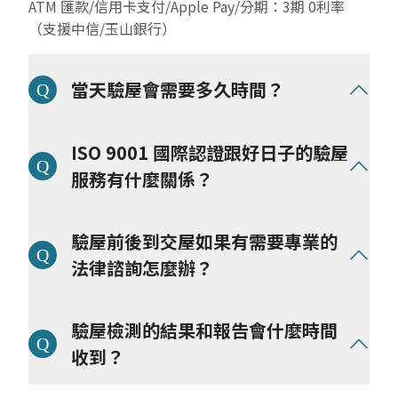
ATM 匯款/信用卡支付/Apple Pay/分期：3期 0利率
（支援中信/玉山銀行）
當天驗屋會需要多久時間？
依實際坪數與屋況細節不同而定，我們以完整檢驗解決
ISO 9001 國際認證跟好日子的驗屋
問題為目標，
將依照坪數和屋況調派驗屋師人力：
服務有什麼關係？
● 大樓屋況（25～30坪）一般約為 2-3 小時(以上)
好日子科技驗屋榮獲『 ISO 9001 國際認證』
驗屋前後到交屋如果有需要專業的
● 透天屋況（40～50坪) 一般約為 4-5 小時(以上)
好日子科技驗屋在意使用者的良好服務體驗，透過創新
數位科技解決住屋問題，全面了解每一處細節，樹立行
法律諮詢怎麼辦？
業標準、透明化住房環境的每一哩建造之路，所以我們
在提供服務的每個過程和環節，建立了嚴格的機制和流
好日子科技驗屋邀請
專業法律顧問團隊進駐
，提供我們
驗屋檢測的結果和報告會什麼時間
程，並取得國際品質管理系統的認證：
的屋主
(註)
免費法律諮詢服務和合約審查，為避免糾紛
我們遵循以下 5 大面向，維持每一次案件的服務品
與爭議，將協助釐清問題和給予專業建議，讓你從買
收到？
質：品質保證、流程透明、客戶滿意度、持續改進、法
房、驗屋、交屋到入住的旅程中，都擁有最安心和良好
規合規性。
的體驗，並一路有專業的團隊協助。
當日驗屋流程和檢查事項執行完畢，會立即確認檢測後