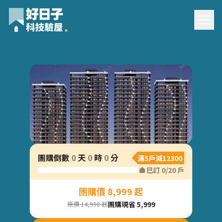
萬企大業2.0團購驗
團購倒數
0
天
0
時
0
分
滿5戶減12300
屋
已訂
0
/
20
戶
團購價 8,999 起
團購現省 5,999
原價 14,998 起