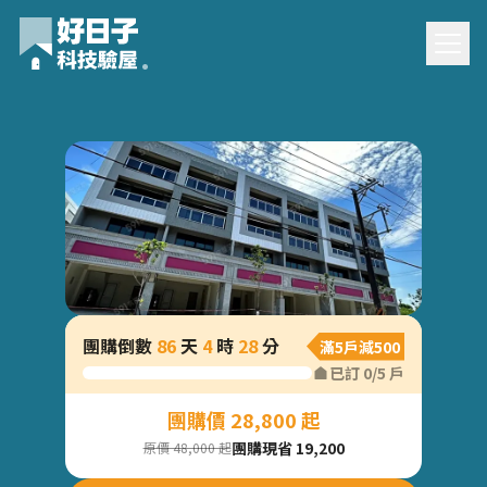
站前盛宴團購驗屋
團購倒數
86
天
4
時
28
分
滿5戶減500
已訂
0
/
5
戶
團購價 28,800 起
團購現省 19,200
原價 48,000 起