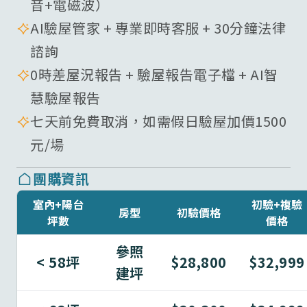
音+電磁波）
AI驗屋管家 + 專業即時客服 + 30分鐘法律
諮詢
0時差屋況報告 + 驗屋報告電子檔 + AI智
慧驗屋報告
七天前免費取消，如需假日驗屋加價1500
元/場
團購資訊
室內+陽台
初驗+複驗
房型
初驗價格
坪數
價格
參照
< 58坪
$28,800
$32,999
建坪