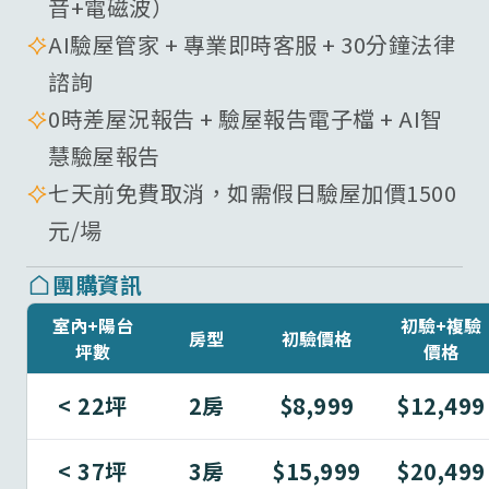
音+電磁波）
AI驗屋管家 + 專業即時客服 + 30分鐘法律
諮詢
0時差屋況報告 + 驗屋報告電子檔 + AI智
慧驗屋報告
七天前免費取消，如需假日驗屋加價1500
元/場
團購資訊
室內+陽台
初驗+複驗
房型
初驗價格
坪數
價格
< 22坪
2房
$8,999
$12,499
< 37坪
3房
$15,999
$20,499