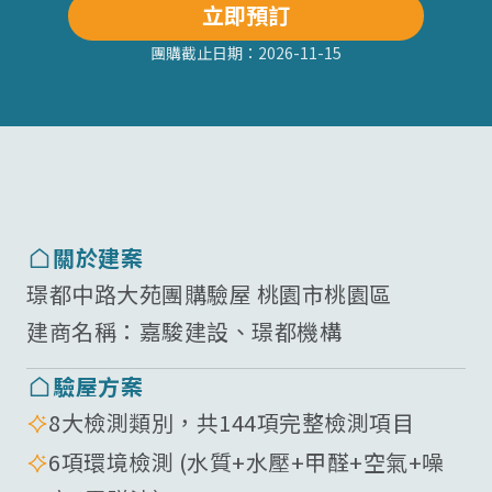
立即預訂
團購截止日期：
2026-11-15
關於建案
璟都中路大苑團購驗屋 桃園市桃園區
建商名稱：
嘉駿建設、璟都機構
驗屋方案
8大檢測類別，共144項完整檢測項目
6項環境檢測 (水質+水壓+甲醛+空氣+噪