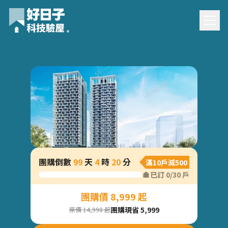
璟都中路大苑團購
團購倒數
99
天
4
時
20
分
滿10戶減500
驗屋
已訂
0
/
30
戶
團購價 8,999 起
團購現省 5,999
原價 14,998 起