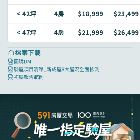
< 42坪
4房
$18,999
$23,499
< 47坪
4房
$21,999
$26,499
檔案下載
團購DM
驗屋項目清單_新成屋8大屋況全面檢測
初驗報告範例