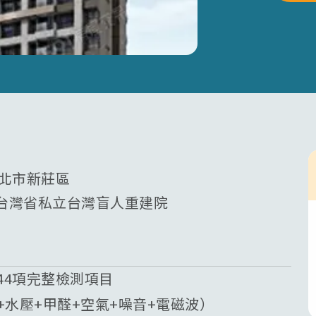
新北市新莊區
台灣省私立台灣盲人重建院
44項完整檢測項目
質+水壓+甲醛+空氣+噪音+電磁波）