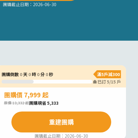
團購截止日期：
2026-06-30
團購倒數
0
天
0
時
0
分
0
秒
滿5戶減300
已訂
5
/
15
戶
團購價 7,999 起
團購現省 5,333
原價 13,332 起
重建團購
團購截止日期：
2026-06-30