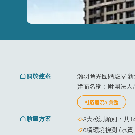
關於建案
瀚羽蒔光團購驗屋 
建商名稱：
財團法人
社區屋況AI彙整
驗屋方案
8大檢測類別，共1
6項環境檢測 (水