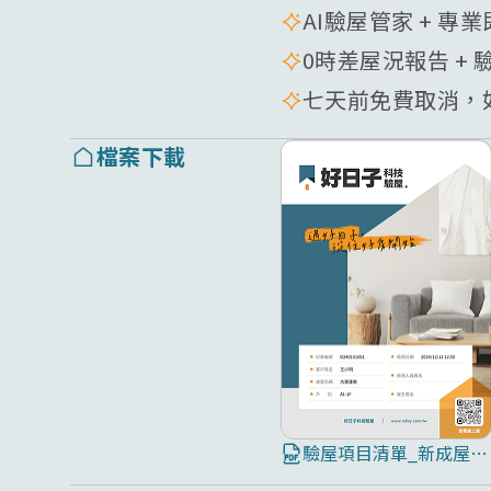
AI驗屋管家 + 專
0時差屋況報告 + 
七天前免費取消，如
檔案下載
驗屋項目清單_新成屋8大屋況全面檢測