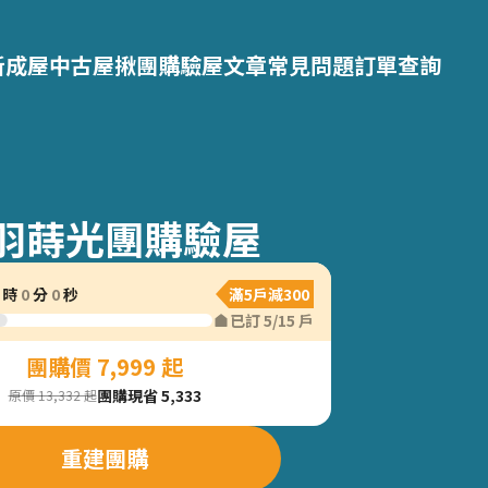
新成屋
中古屋
揪團購
驗屋文章
常見問題
訂單查詢
羽蒔光團購驗屋
時
0
分
0
秒
滿5戶減300
已訂
5
/
15
戶
團購價 7,999 起
團購現省 5,333
原價 13,332 起
重建團購