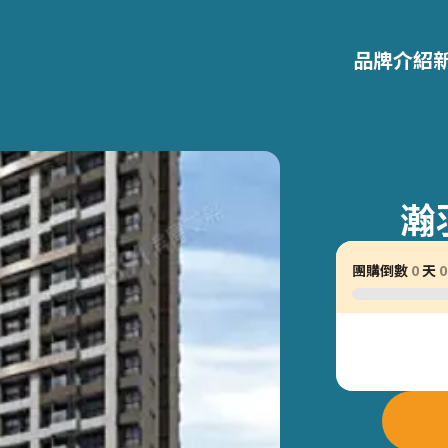
品牌介紹
瀚
團購倒數
0
天
0