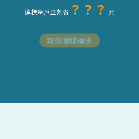
？？？
達標每戶立刻省
元
取得團購優惠