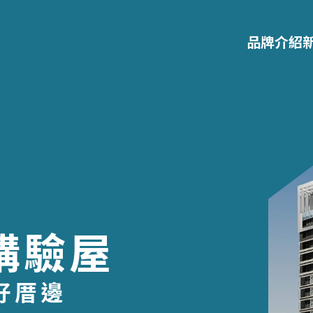
品牌介紹
購驗屋
好厝邊