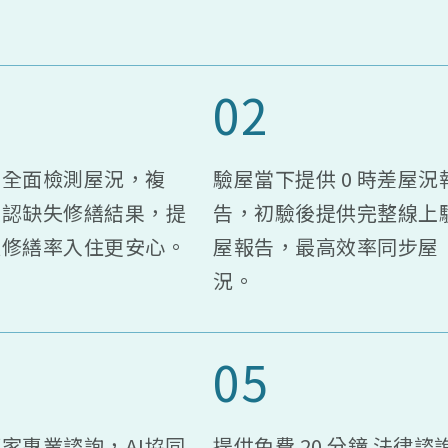
02
：全面檢測屋況，複
驗屋當下提供 0 時差屋況
確認缺失修繕結果，提
告，初驗後提供完整線上
失修繕率入住更安心。
屋報告，最高效率同步屋
況。
05
家專業諮詢，AI協同
提供免費 20 分鐘 法律諮