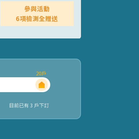
參與活動
6項檢測全贈送
20
戶
目前已有
3
戶下訂