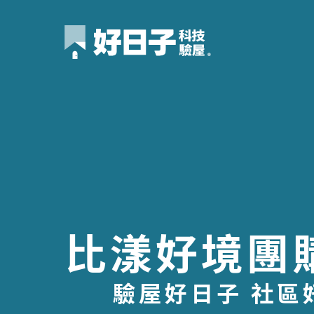
比漾好境團
驗屋好日子 社區