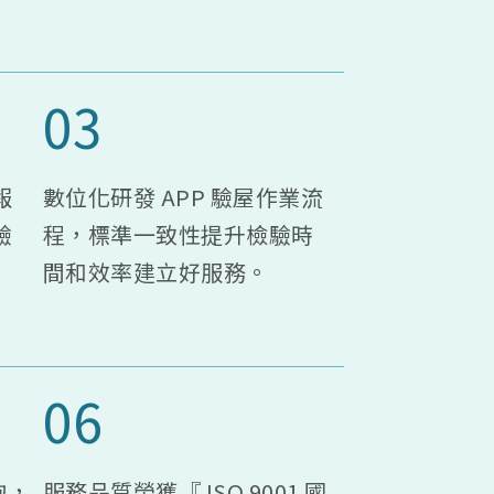
03
報
數位化研發 APP 驗屋作業流
驗
程，標準一致性提升檢驗時
間和效率建立好服務。
06
詢，
服務品質榮獲『 ISO 9001 國