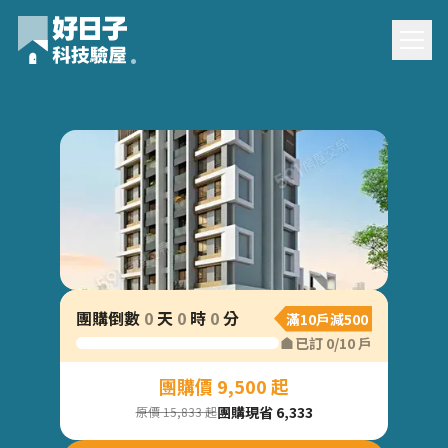
格睿全園團購驗屋
團購倒數
0
天
0
時
0
分
滿10戶減500
已訂
0
/
10
戶
團購價 9,500 起
團購現省 6,333
原價 15,833 起