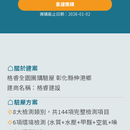
重建團購
團購截止日期：
2026-01-02
關於建案
格睿全園團購驗屋 彰化縣伸港鄉
建商名稱：
格睿建設
驗屋方案
8大檢測類別，共144項完整檢測項目
6項環境檢測 (水質+水壓+甲醛+空氣+噪