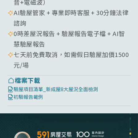
音+電磁波）
AI驗屋管家 + 專業即時客服 + 30分鐘法律
諮詢
0時差屋況報告 + 驗屋報告電子檔 + AI智
慧驗屋報告
七天前免費取消，如需假日驗屋加價1500
元/場
檔案下載
驗屋項目清單_新成屋8大屋況全面檢測
初驗報告範例