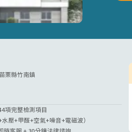
 苗栗縣竹南鎮
44項完整檢測項目
質+水壓+甲醛+空氣+噪音+電磁波）
業即時客服 + 30分鐘法律諮詢