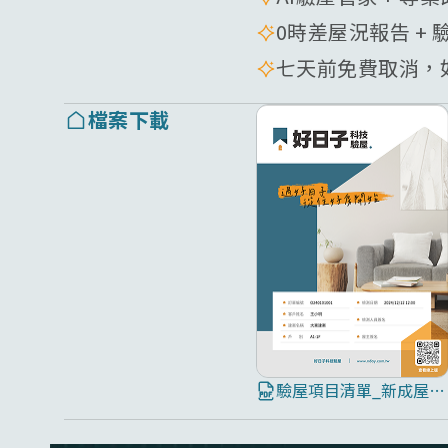
0時差屋況報告 + 
七天前免費取消，如
檔案下載
驗屋項目清單_新成屋8大屋況全面檢測