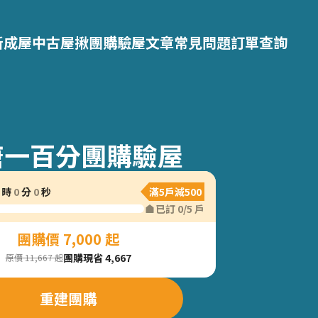
新成屋
中古屋
揪團購
驗屋文章
常見問題
訂單查詢
唐一百分團購驗屋
時
0
分
0
秒
滿5戶減500
已訂
0
/
5
戶
團購價 7,000 起
團購現省 4,667
原價 11,667 起
重建團購