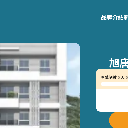
品牌介紹
旭
團購倒數
0
天
0