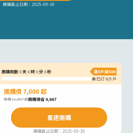
團購截止日期：
2025-09-30
團購倒數
0
天
0
時
0
分
0
秒
滿5戶減500
已訂
0
/
5
戶
團購價 7,000 起
團購現省 4,667
原價 11,667 起
重建團購
團購截止日期：
2025-09-30