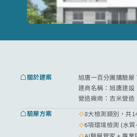
關於建案
旭唐一百分團購驗屋
建商名稱：
旭唐建設
營造廠商：
吉米營造
驗屋方案
8大檢測類別，共1
6項環境檢測 (水
AI驗屋管家 + 專