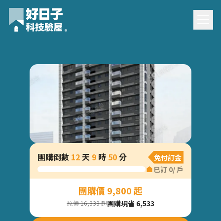
忠順樂富團購驗屋
團購倒數
12
天
9
時
50
分
免付訂金
已訂
0
/
戶
團購價 9,800 起
團購現省 6,533
原價 16,333 起