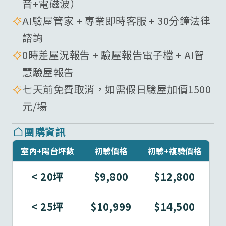
音+電磁波）
AI驗屋管家 + 專業即時客服 + 30分鐘法律
諮詢
0時差屋況報告 + 驗屋報告電子檔 + AI智
慧驗屋報告
七天前免費取消，如需假日驗屋加價1500
元/場
團購資訊
室內+陽台坪數
初驗價格
初驗+複驗價格
< 20坪
$9,800
$12,800
< 25坪
$10,999
$14,500