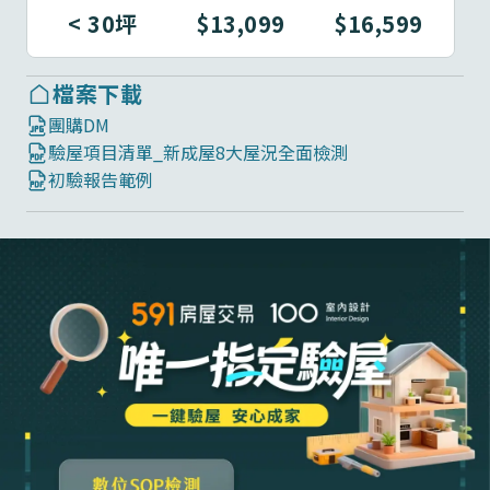
< 30坪
$13,099
$16,599
檔案下載
團購DM
驗屋項目清單_新成屋8大屋況全面檢測
初驗報告範例