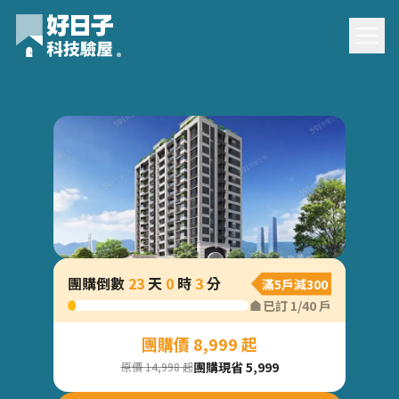
帝景6團購驗屋
團購倒數
23
天
0
時
3
分
滿5戶減300
已訂
1
/
40
戶
團購價 8,999 起
團購現省 5,999
原價 14,998 起