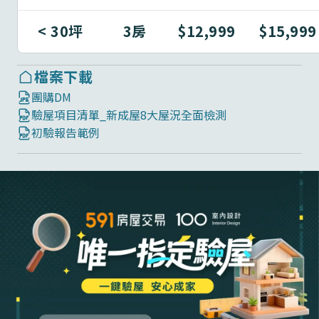
< 30坪
3房
$12,999
$15,999
檔案下載
團購DM
驗屋項目清單_新成屋8大屋況全面檢測
初驗報告範例