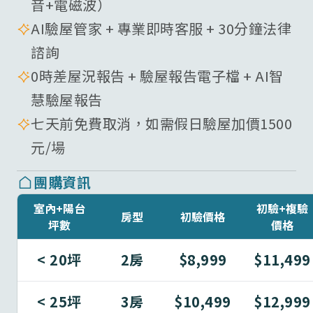
音+電磁波）
AI驗屋管家 + 專業即時客服 + 30分鐘法律
諮詢
0時差屋況報告 + 驗屋報告電子檔 + AI智
慧驗屋報告
七天前免費取消，如需假日驗屋加價1500
元/場
團購資訊
室內+陽台
初驗+複驗
房型
初驗價格
坪數
價格
< 20坪
2房
$8,999
$11,499
< 25坪
3房
$10,499
$12,999