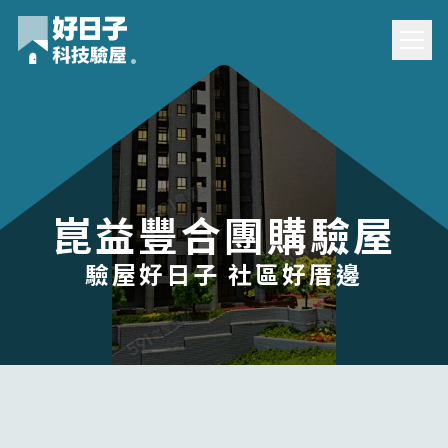
崑益豐合團購驗屋
驗屋好日子 社區好厝邊