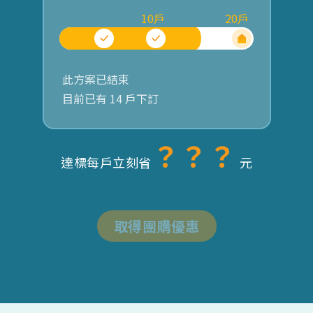
10
戶
20
戶
此方案已結束
目前已有
14
戶下訂
？？？
達標每戶立刻省
元
取得團購優惠