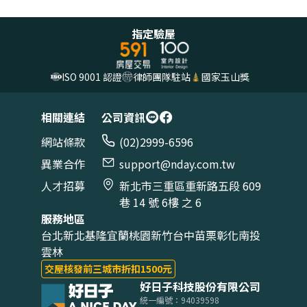
*註：根據方案而定
的缺失和修繕項目，完整驗屋報告於 24小時內（工作
日計算）提供「AI智慧驗屋報告」和「驗屋報告電子
指定驗屋
檔」。
ISO 9001 認證
律師團隊駐站
國家玉山獎
相關連結
公司資訊
網站條款
(02)2999-6596
異業合作
support@nday.com.tw
人才招募
新北市三重區重新路五段 609
巷 14 號 6樓 之 6
服務地區
台北
新北
基隆
宜蘭
桃園
新竹
台中
苗栗
彰化
南投
雲林
交屋核發前三城市折扣1500元
好日子科技股份有限公司
統一編號：94039598