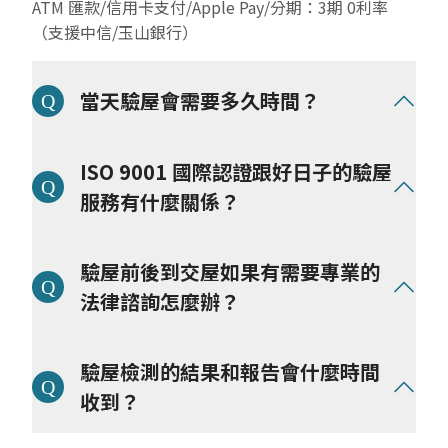
ATM 匯款/信用卡支付/Apple Pay/分期：3期 0利率
（支援中信/玉山銀行）
當天驗屋會需要多久時間？
依實際坪數與屋況細節不同而定，我們以完整檢驗解決
ISO 9001 國際認證跟好日子的驗屋
問題為目標，
將依照坪數和屋況調派驗屋師人力：
服務有什麼關係？
● 大樓屋況（25～30坪）一般約為 2-3 小時(以上)
好日子科技驗屋榮獲『 ISO 9001 國際認證』
驗屋前後到交屋如果有需要專業的
● 透天屋況（40～50坪) 一般約為 4-5 小時(以上)
好日子科技驗屋在意使用者的良好服務體驗，透過創新
數位科技解決住屋問題，全面了解每一處細節，樹立行
法律諮詢怎麼辦？
業標準、透明化住房環境的每一哩建造之路，所以我們
在提供服務的每個過程和環節，建立了嚴格的機制和流
好日子科技驗屋邀請
專業法律顧問團隊進駐
，提供我們
驗屋檢測的結果和報告會什麼時間
程，並取得國際品質管理系統的認證：
的屋主
(註)
免費法律諮詢服務和合約審查，為避免糾紛
我們遵循以下 5 大面向，維持每一次案件的服務品
與爭議，將協助釐清問題和給予專業建議，讓你從買
收到？
質：品質保證、流程透明、客戶滿意度、持續改進、法
房、驗屋、交屋到入住的旅程中，都擁有最安心和良好
規合規性。
的體驗，並一路有專業的團隊協助。
當日驗屋流程和檢查事項執行完畢，會立即確認檢測後