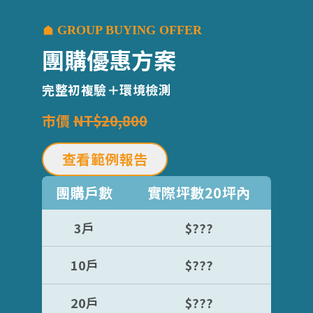
GROUP BUYING OFFER
團購優惠方案
完整初複驗＋環境檢測
市價
NT$20,800
查看範例報告
團購戶數
實際坪數20坪內
3戶
$???
10戶
$???
20戶
$???