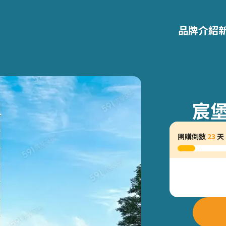
品牌介紹
宸堡
團購倒數
23
天