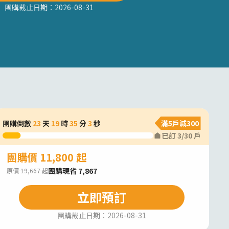
團購截止日期：
2026-08-31
團購倒數
23
天
19
時
35
分
2
秒
滿5戶減300
已訂
3
/
30
戶
團購價 11,800 起
團購現省 7,867
原價 19,667 起
立即預訂
團購截止日期：
2026-08-31