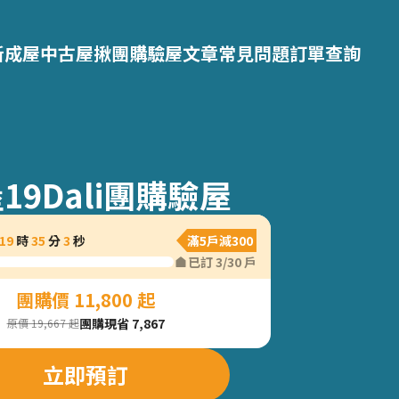
新成屋
中古屋
揪團購
驗屋文章
常見問題
訂單查詢
19Dali團購驗屋
19
時
35
分
2
秒
滿5戶減300
已訂
3
/
30
戶
團購價 11,800 起
團購現省 7,867
原價 19,667 起
立即預訂