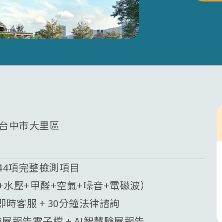
屋 台中市大里區
44項完整檢測項目
質+水壓+甲醛+空氣+噪音+電磁波）
業即時客服 + 30分鐘法律諮詢
驗屋報告電子檔 + AI智慧驗屋報告