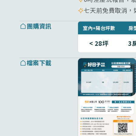
七天前免費取消，如
團購資訊
室內+陽台坪數
房
< 28坪
3
檔案下載