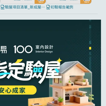
驗屋項目清單_新成屋8大屋況全面檢測
初驗報告範例