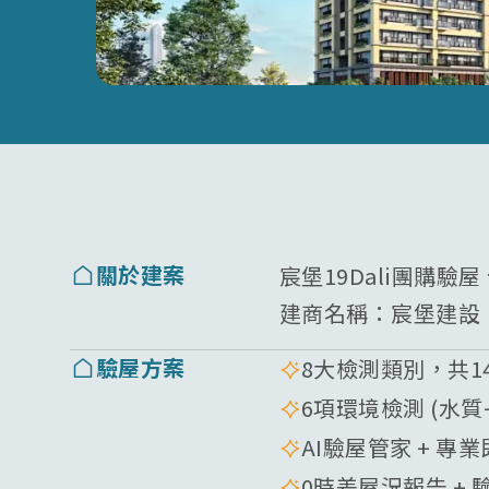
關於建案
宸堡19Dali團購驗
建商名稱：
宸堡建設
驗屋方案
8大檢測類別，共1
6項環境檢測 (水
AI驗屋管家 + 專
0時差屋況報告 + 