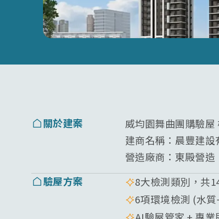
關於建案
威均園舞曲團購驗屋
建商名稱：
晨豐建設
營造廠商：
東殿營造
驗屋方案
8大檢測類別，共1
6項環境檢測 (水
AI驗屋管家 + 專