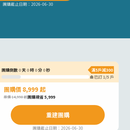
團購截止日期：
2026-06-30
團購倒數
0
天
0
時
0
分
0
秒
滿5戶減300
已訂
1
/
5
戶
團購價 8,999 起
團購現省 5,999
原價 14,998 起
重建團購
團購截止日期：
2026-06-30