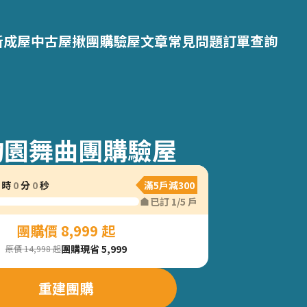
新成屋
中古屋
揪團購
驗屋文章
常見問題
訂單查詢
均園舞曲團購驗屋
時
0
分
0
秒
滿5戶減300
已訂
1
/
5
戶
團購價 8,999 起
團購現省 5,999
原價 14,998 起
重建團購