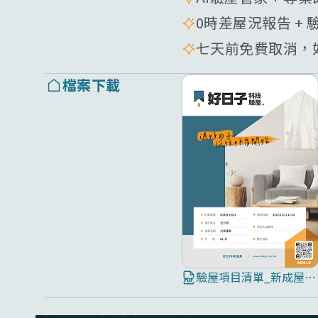
0時差屋況報告 + 
七天前免費取消，如
檔案下載
驗屋項目清單_新成屋8大屋況全面檢測