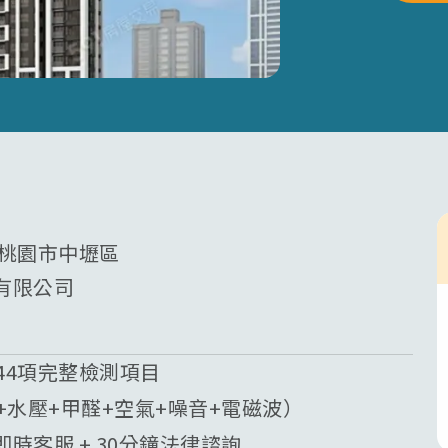
 桃園市中壢區
有限公司
44項完整檢測項目
質+水壓+甲醛+空氣+噪音+電磁波）
業即時客服 + 30分鐘法律諮詢