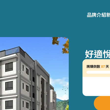
品牌介紹
好適悅
團購倒數
87
天