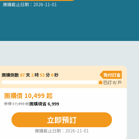
團購截止日期：
2026-11-01
團購倒數
87
天
2
時
53
分
5
秒
免付訂金
已訂
0
/
戶
團購價 10,499 起
團購現省 6,999
原價 17,498 起
立即預訂
團購截止日期：
2026-11-01