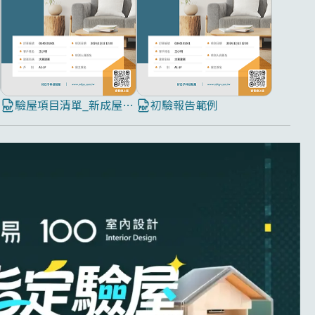
驗屋項目清單_新成屋8大屋況全面檢測
初驗報告範例