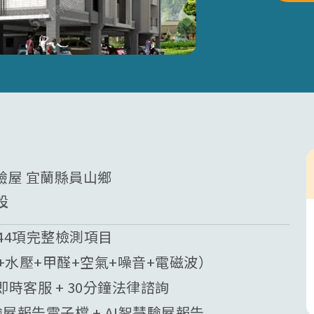
購驗屋 宜蘭縣員山鄉
設
44項完整檢測項目
質+水壓+甲醛+空氣+噪音+電磁波）
業即時客服 + 30分鐘法律諮詢
驗屋報告電子檔 + AI智慧驗屋報告