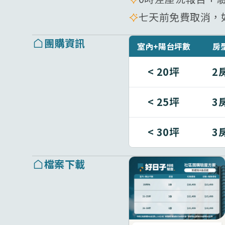
七天前免費取消，如
團購資訊
室內+陽台坪數
房
< 20坪
2
< 25坪
3
< 30坪
3
檔案下載