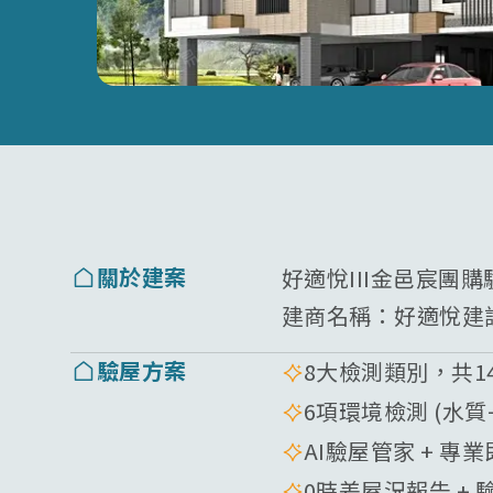
關於建案
好適悅III金邑宸團
建商名稱：
好適悅建
驗屋方案
8大檢測類別，共1
6項環境檢測 (水
AI驗屋管家 + 專
0時差屋況報告 + 