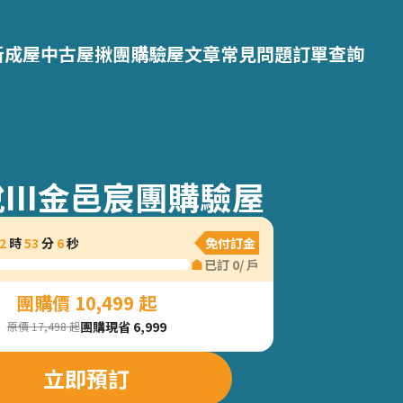
新成屋
中古屋
揪團購
驗屋文章
常見問題
訂單查詢
III金邑宸團購驗屋
2
時
53
分
5
秒
免付訂金
已訂
0
/
戶
團購價 10,499 起
團購現省 6,999
原價 17,498 起
立即預訂