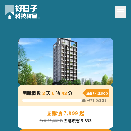
大閱恆好團購驗屋
團購倒數
8
天
6
時
48
分
滿5戶減500
已訂
0
/
10
戶
團購價 7,999 起
團購現省 5,333
原價 13,332 起