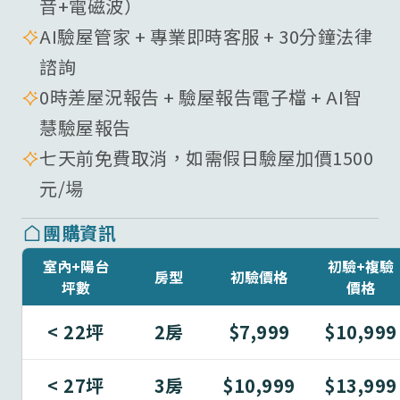
音+電磁波）
AI驗屋管家 + 專業即時客服 + 30分鐘法律
諮詢
0時差屋況報告 + 驗屋報告電子檔 + AI智
慧驗屋報告
七天前免費取消，如需假日驗屋加價1500
元/場
團購資訊
室內+陽台
初驗+複驗
房型
初驗價格
坪數
價格
< 22坪
2房
$7,999
$10,999
< 27坪
3房
$10,999
$13,999