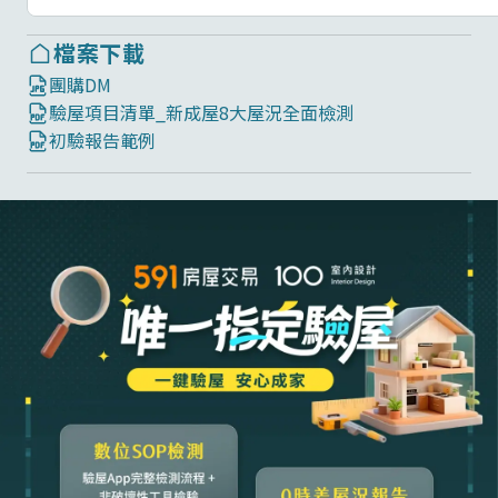
檔案下載
團購DM
驗屋項目清單_新成屋8大屋況全面檢測
初驗報告範例