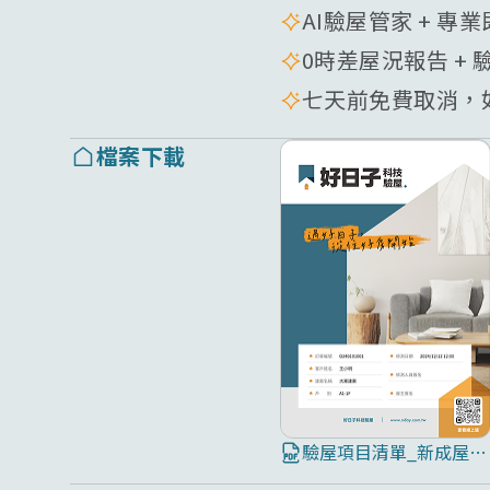
AI驗屋管家 + 專
0時差屋況報告 + 
七天前免費取消，如
檔案下載
驗屋項目清單_新成屋8大屋況全面檢測