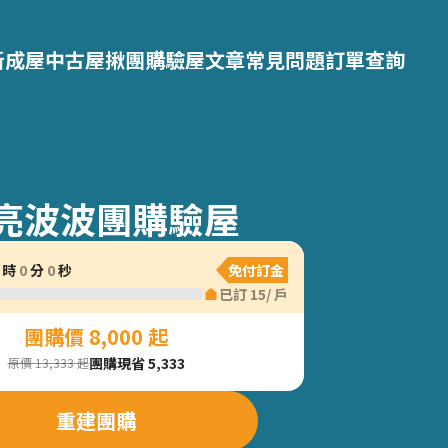
新成屋
中古屋
揪團購
驗屋文章
常見問題
訂單查詢
亮波波團購驗屋
時
0
分
0
秒
免付訂金
已訂
15
/
戶
團購價 8,000 起
團購現省 5,333
原價 13,333 起
重建團購