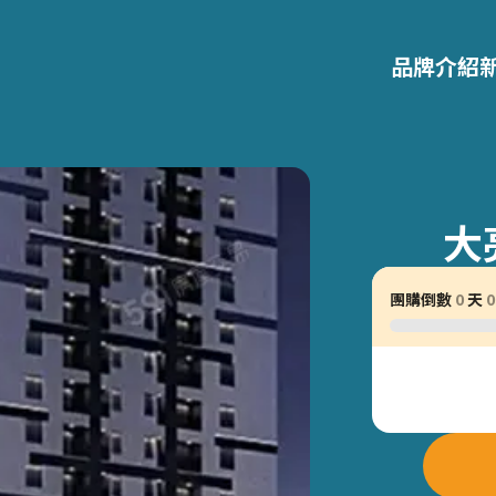
品牌介紹
大
團購倒數
0
天
0