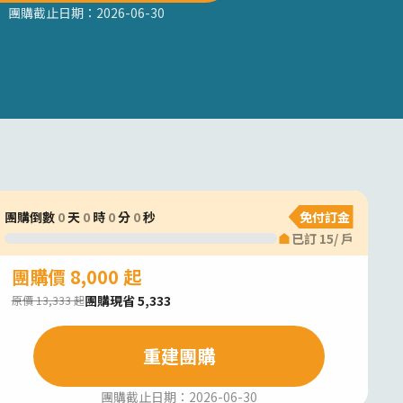
團購截止日期：
2026-06-30
團購倒數
0
天
0
時
0
分
0
秒
免付訂金
已訂
15
/
戶
團購價 8,000 起
團購現省 5,333
原價 13,333 起
重建團購
團購截止日期：
2026-06-30