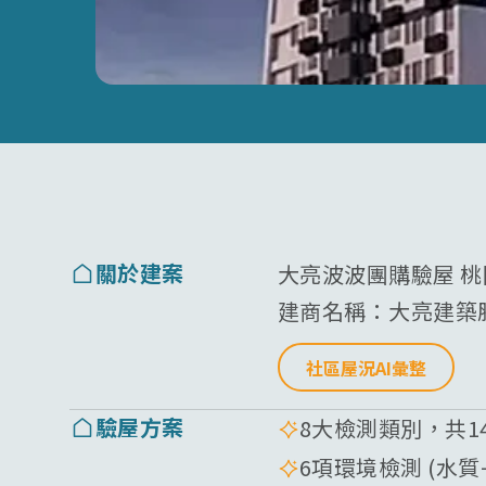
關於建案
大亮波波團購驗屋 
建商名稱：
大亮建築
社區屋況AI彙整
驗屋方案
8大檢測類別，共1
6項環境檢測 (水