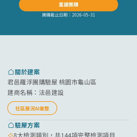
重建團購
團購截止日期：
2026-05-31
關於建案
君邑羅浮團購驗屋 桃園市龜山區
建商名稱：
法邑建設
社區屋況AI彙整
驗屋方案
8大檢測類別，共144項完整檢測項目