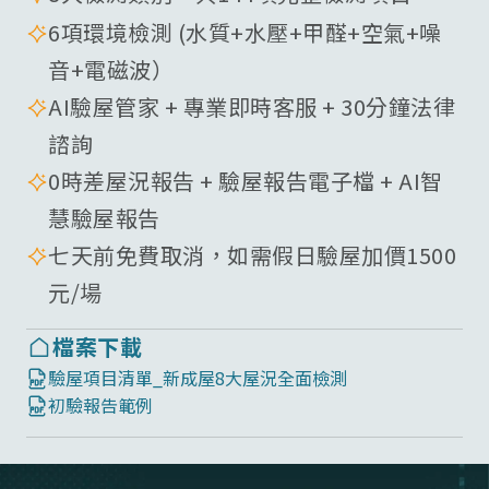
6項環境檢測 (水質+水壓+甲醛+空氣+噪
音+電磁波）
AI驗屋管家 + 專業即時客服 + 30分鐘法律
諮詢
0時差屋況報告 + 驗屋報告電子檔 + AI智
慧驗屋報告
七天前免費取消，如需假日驗屋加價1500
元/場
檔案下載
驗屋項目清單_新成屋8大屋況全面檢測
初驗報告範例