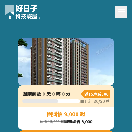
君邑羅浮團購驗屋
團購倒數
0
天
0
時
0
分
滿15戶減500
已訂
30
/
50
戶
團購價 9,000 起
團購現省 6,000
原價 15,000 起