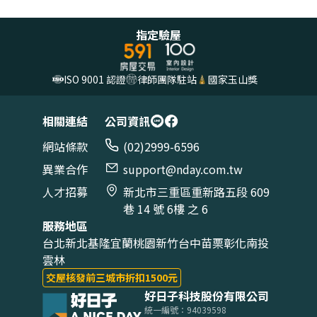
*註：根據方案而定
的缺失和修繕項目，完整驗屋報告於 24小時內（工作
日計算）提供「AI智慧驗屋報告」和「驗屋報告電子
指定驗屋
檔」。
ISO 9001 認證
律師團隊駐站
國家玉山獎
相關連結
公司資訊
網站條款
(02)2999-6596
異業合作
support@nday.com.tw
人才招募
新北市三重區重新路五段 609
巷 14 號 6樓 之 6
服務地區
台北
新北
基隆
宜蘭
桃園
新竹
台中
苗栗
彰化
南投
雲林
交屋核發前三城市折扣1500元
好日子科技股份有限公司
統一編號：94039598