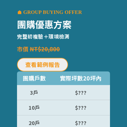
GROUP BUYING OFFER
團購優惠方案
完整初複驗＋環境檢測
市價
NT$20,800
查看範例報告
團購戶數
實際坪數20坪內
3戶
$???
10戶
$???
20戶
$???