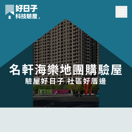
名軒海樂地團購驗屋
驗屋好日子 社區好厝邊