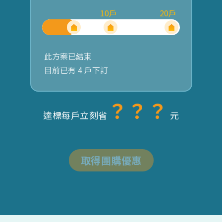
10
戶
20
戶
此方案已結束
目前已有
4
戶下訂
？？？
達標每戶立刻省
元
取得團購優惠