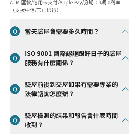
ATM 匯款/信用卡支付/Apple Pay/分期：3期 0利率
（支援中信/玉山銀行）
當天驗屋會需要多久時間？
依實際坪數與屋況細節不同而定，我們以完整檢驗解決
ISO 9001 國際認證跟好日子的驗屋
問題為目標，
將依照坪數和屋況調派驗屋師人力：
服務有什麼關係？
● 大樓屋況（25～30坪）一般約為 2-3 小時(以上)
好日子科技驗屋榮獲『 ISO 9001 國際認證』
驗屋前後到交屋如果有需要專業的
● 透天屋況（40～50坪) 一般約為 4-5 小時(以上)
好日子科技驗屋在意使用者的良好服務體驗，透過創新
數位科技解決住屋問題，全面了解每一處細節，樹立行
法律諮詢怎麼辦？
業標準、透明化住房環境的每一哩建造之路，所以我們
在提供服務的每個過程和環節，建立了嚴格的機制和流
好日子科技驗屋邀請
專業法律顧問團隊進駐
，提供我們
驗屋檢測的結果和報告會什麼時間
程，並取得國際品質管理系統的認證：
的屋主
(註)
免費法律諮詢服務和合約審查，為避免糾紛
我們遵循以下 5 大面向，維持每一次案件的服務品
與爭議，將協助釐清問題和給予專業建議，讓你從買
收到？
質：品質保證、流程透明、客戶滿意度、持續改進、法
房、驗屋、交屋到入住的旅程中，都擁有最安心和良好
規合規性。
的體驗，並一路有專業的團隊協助。
當日驗屋流程和檢查事項執行完畢，會立即確認檢測後