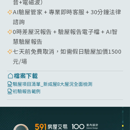
音+電磁波）
AI驗屋管家 + 專業即時客服 + 30分鐘法律
諮詢
0時差屋況報告 + 驗屋報告電子檔 + AI智
慧驗屋報告
七天前免費取消，如需假日驗屋加價1500
元/場
檔案下載
驗屋項目清單_新成屋8大屋況全面檢測
初驗報告範例