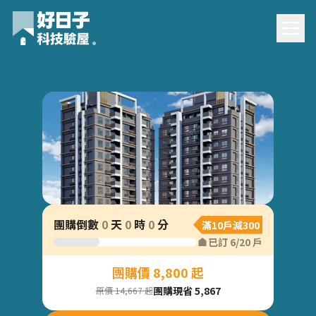
凱田藝境團購驗屋
團購倒數
0
天
0
時
0
分
滿10戶減300
已訂
6
/
20
戶
團購價 8,800 起
團購現省 5,867
原價 14,667 起