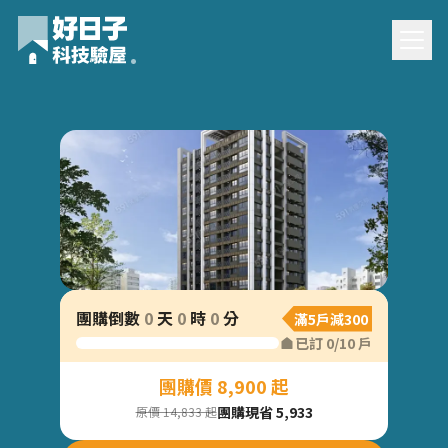
僑駿青團購驗屋
團購倒數
0
天
0
時
0
分
滿5戶減300
已訂
0
/
10
戶
團購價 8,900 起
團購現省 5,933
原價 14,833 起