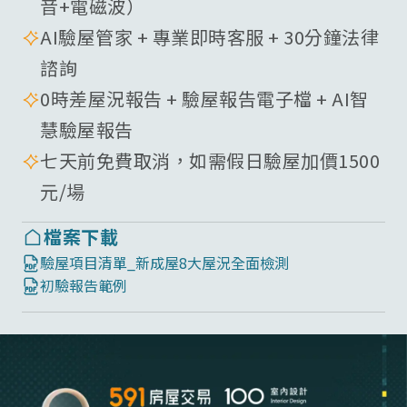
音+電磁波）
AI驗屋管家 + 專業即時客服 + 30分鐘法律
諮詢
0時差屋況報告 + 驗屋報告電子檔 + AI智
慧驗屋報告
七天前免費取消，如需假日驗屋加價1500
元/場
檔案下載
驗屋項目清單_新成屋8大屋況全面檢測
初驗報告範例