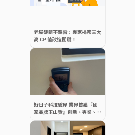
老屋翻新不踩雷：專家揭密三大
高 CP 值改造關鍵！
好日子科技驗屋 業界首獲『國
家品牌玉山獎』創新、專業、數
位突破產業框架樹立驗屋行業新
標準