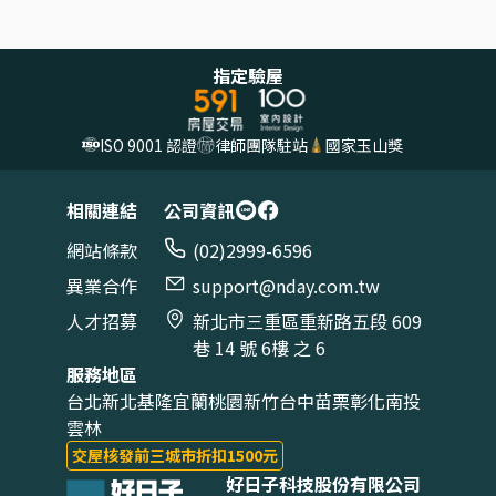
指定驗屋
ISO 9001 認證
律師團隊駐站
國家玉山獎
相關連結
公司資訊
網站條款
(02)2999-6596
異業合作
support@nday.com.tw
人才招募
新北市三重區重新路五段 609
巷 14 號 6樓 之 6
服務地區
台北
新北
基隆
宜蘭
桃園
新竹
台中
苗栗
彰化
南投
雲林
交屋核發前三城市折扣1500元
好日子科技股份有限公司