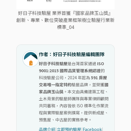
好日子科技驗屋 業界首獲『國家品牌玉山獎』
創新、專業、數位突破產業框架樹立驗屋行業新
標準_04
作者：好日子科技驗屋編輯團隊
好日子科技驗屋
是台灣首家通過
ISO
9001:2015 國際品質管理系統認證
的
科技驗屋公司，2024 年起為
591 房屋
交易唯一指定特約
驗屋品牌，並榮獲
國
家品牌玉山獎
。本文由具備建築工程、
土木背景的驗屋師團隊與專業律師顧問
共同審稿，內容皆依 ISO 標準化作業流
程與實際驗屋案例撰寫，提供新成屋、
預售屋、中古屋的實務參考。
品牌介紹
|
立即預約驗屋
|
Facebook
|