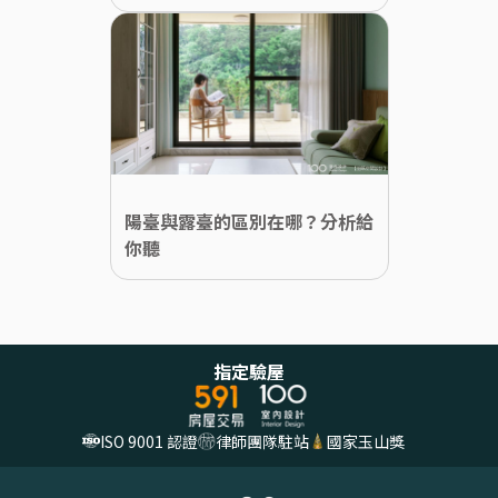
陽臺與露臺的區別在哪？分析給
你聽
指定驗屋
ISO 9001 認證
律師團隊駐站
國家玉山獎