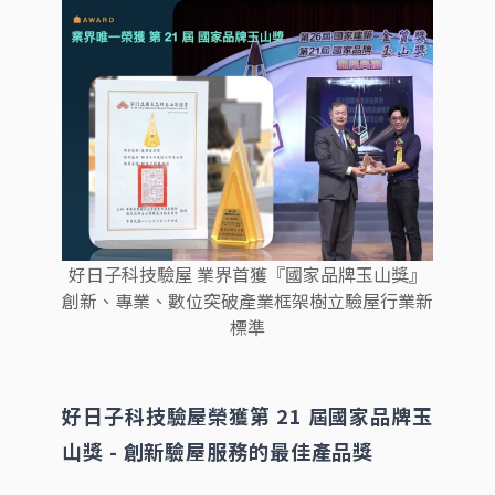
好日子科技驗屋 業界首獲『國家品牌玉山獎』
創新、專業、數位突破產業框架樹立驗屋行業新
標準
好日子科技驗屋榮獲第 21 屆國家品牌玉
山獎 - 創新驗屋服務的最佳產品獎