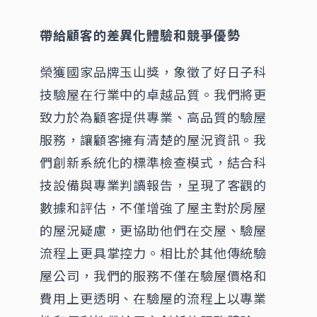
帶給顧客的差異化體驗和競爭優勢
榮獲國家品牌玉山獎，象徵了好日子科
技驗屋在行業中的卓越品質。我們將更
致力於為顧客提供專業、高品質的驗屋
服務，讓顧客擁有清楚的屋況資訊。我
們創新系統化的標準檢查模式，結合科
技設備與專業判讀報告，呈現了客觀的
數據和評估，不僅增強了屋主對於房屋
的屋況疑慮，更協助他們在交屋、驗屋
流程上更具掌控力。相比於其他傳統驗
屋公司，我們的服務不僅在驗屋價格和
費用上更透明、在驗屋的流程上以專業