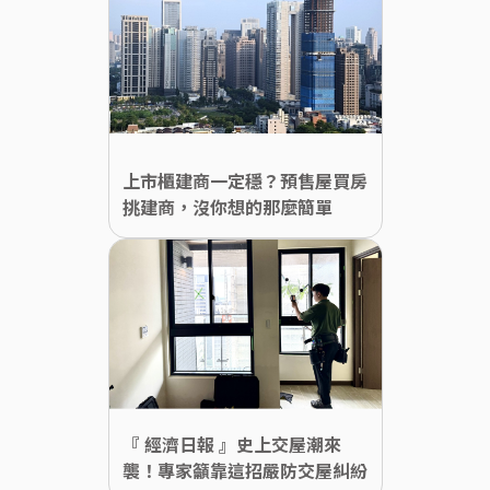
上市櫃建商一定穩？預售屋買房
挑建商，沒你想的那麼簡單
『 經濟日報 』史上交屋潮來
襲！專家籲靠這招嚴防交屋糾紛