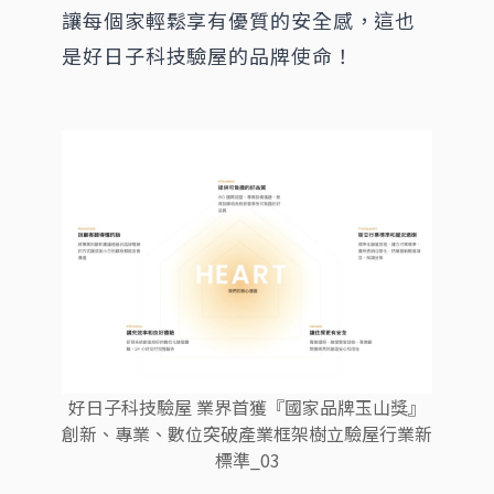
讓每個家輕鬆享有優質的安全感，這也
是好日子科技驗屋的品牌使命！
好日子科技驗屋 業界首獲『國家品牌玉山獎』
創新、專業、數位突破產業框架樹立驗屋行業新
標準_03