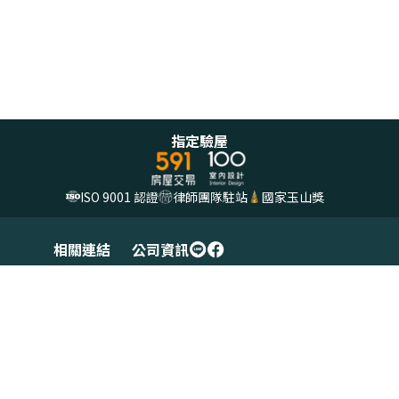
指定驗屋
ISO 9001 認證
律師團隊駐站
國家玉山獎
相關連結
公司資訊
網站條款
(02)2999-6596
異業合作
support@nday.com.tw
人才招募
新北市三重區重新路五段 609
巷 14 號 6樓 之 6
服務地區