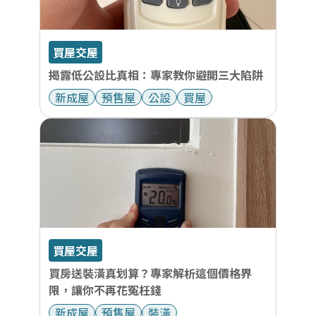
買屋交屋
揭露低公設比真相：專家教你避開三大陷阱
新成屋
預售屋
公設
買屋
買屋交屋
買房送裝潢真划算？專家解析這個價格界
限，讓你不再花冤枉錢
新成屋
預售屋
裝潢