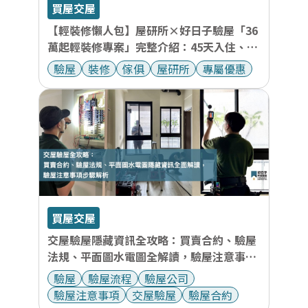
買屋交屋
【輕裝修懶人包】屋研所×好日子驗屋「36
萬起輕裝修專案」完整介紹：45天入住、含
家具、價格透明！
驗屋
裝修
傢俱
屋研所
專屬優惠
買屋交屋
交屋驗屋隱藏資訊全攻略：買賣合約、驗屋
法規、平面圖水電圖全解讀，驗屋注意事項
步驟解析
驗屋
驗屋流程
驗屋公司
驗屋注意事項
交屋驗屋
驗屋合約