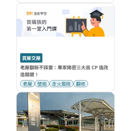
買屋交屋
老屋翻新不踩雷：專家揭密三大高 CP 值改
造關鍵！
老屋
壁癌
走火風險
翻修