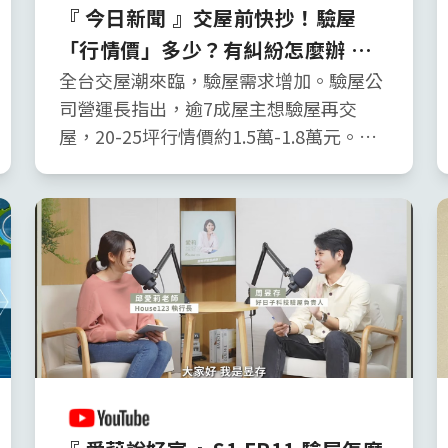
『 今日新聞 』交屋前快抄！驗屋
「行情價」多少？有糾紛怎麼辦 廠
商不藏全說了
全台交屋潮來臨，驗屋需求增加。驗屋公
司營運長指出，逾7成屋主想驗屋再交
屋，20-25坪行情價約1.5萬-1.8萬元。驗
屋針對客廳、衛浴、臥室、廚房、陽台五
大區域，檢驗結構牆體、給排水、滲漏
水、電氣等八類。常見缺失包含滲漏水、
泥作結構及外觀問題。遇糾紛應先確認問
題，由建商修繕，屋主複驗。建議修繕滿
意再撥5%交屋保留款。