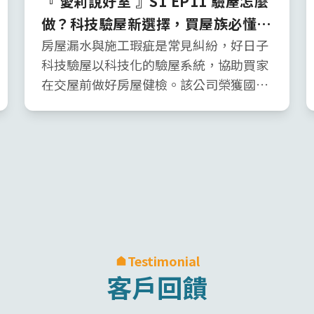
『 愛莉說好室 』S1 EP11 驗屋怎麼
做？科技驗屋新選擇，買屋族必懂的
入住保障指南！
房屋漏水與施工瑕疵是常見糾紛，好日子
科技驗屋以科技化的驗屋系統，協助買家
在交屋前做好房屋健檢。該公司榮獲國家
品牌玉山獎，並為591房屋交易指定特約
公司，將數位化概念導入傳統驗屋產業，
透過APP標準化驗屋流程，屋主可即時掌
握驗屋進度。未來目標將驗屋報告轉為3D
實景圖，更易於理解房屋狀況。無論新成
屋或中古屋，驗屋都能及早發現問題，保
障買家權益，安心入住。
Testimonial
客戶回饋