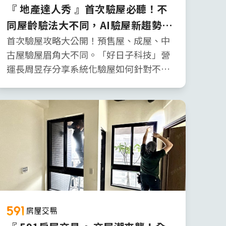
『 地產達人秀 』首次驗屋必聽！不
同屋齡驗法大不同，AI驗屋新趨勢
ft.好日子科技驗屋 營運長 周昱存
首次驗屋攻略大公開！預售屋、成屋、中
古屋驗屋眉角大不同。「好日子科技」營
運長周昱存分享系統化驗屋如何針對不同
屋齡精準檢測，避開驗屋陷阱。內容包
含：不同屋齡驗屋重點、避免驗屋糾紛、
首次驗屋防雷秘訣。更預測未來AI與智慧
建築結合的驗屋趨勢，讓買房更安心，減
少購屋後的遺憾。