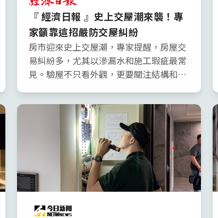
『 經濟日報 』史上交屋潮來襲！專
家籲靠這招嚴防交屋糾紛
房市迎來史上交屋潮，專家提醒，房屋交
易糾紛多，尤其以滲漏水和施工瑕疵最常
見。驗屋不只看外觀，更要關注結構和功
能性缺陷。建議委託具備專業儀器和透明
流程的驗屋團隊，利用科技驗屋的精準
度，24小時內產出完整報告，並提供法律
諮詢和合約審核，協助屋主釐清責任歸
屬，保障權益，避免日後爭議。