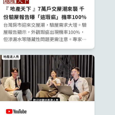
『 地產天下 』7萬戶交屋潮來襲 千
份驗屋報告曝「這瑕疵」機率100%
台灣房市迎來交屋潮，驗屋需求大增。驗
屋報告顯示，外觀瑕疵出現機率100%，
但滲漏水等隱藏性問題更需注意。專家建
議選擇具備專業儀器的驗屋團隊，保障自
身權益。部分建商提供保固或售後服務，
如京懋建設的屋況檢查、璟都建設的永久
保修等，降低交屋糾紛，提升客戶滿意
度。驗屋雖成趨勢，建商應加強品管與客
戶溝通。