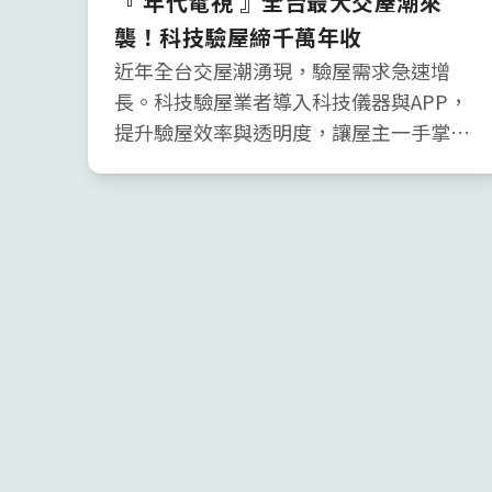
『 年代電視 』全台最大交屋潮來
襲！科技驗屋締千萬年收
近年全台交屋潮湧現，驗屋需求急速增
長。科技驗屋業者導入科技儀器與APP，
提升驗屋效率與透明度，讓屋主一手掌握
驗屋進度。業者更將工地實務知識轉化為
教學影片，打破傳統師徒制，將驗屋流程
化、服務化，目標擴大市場版圖，締造千
萬年收。此趨勢顯示科技正改變傳統驗屋
產業，為消費者提供更便捷、透明的服
務。