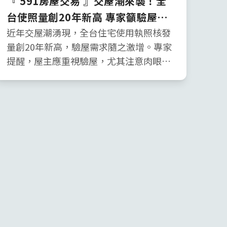
『 591房屋交易 』交屋潮來襲！全
台使照量創20年新高 專家籲驗屋防
糾紛
近年交屋潮湧現，全台住宅使用執照核發
量創20年新高，驗屋需求隨之激增。專家
提醒，屋主應重視驗屋，尤其注意肉眼難
見的瑕疵，如滲漏水、結構空心等問題，
避免日後糾紛。科技驗屋透過專業儀器和
APP系統，提供透明化的檢測報告，並有
法律諮詢和複驗服務，協助屋主釐清責任
歸屬，保障權益。驗屋是購屋族的重要防
線，確保安心入住。