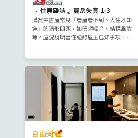
『 住展雜誌 』買房失真 1-3
購買中古屋常見「看屋看不到、入住才知
道」的隱形問題，如低頻噪音、結構風險
等。屋況說明書僅記錄屋主已知事項，合
約難以涵蓋所有潛在瑕疵。裝潢屋風險更
高，可能掩蓋漏水、鋼筋鏽蝕等問題。驗
屋應在交屋前進行，把握看屋期，驗出瑕
疵才有談判空間。除了室內，社區品質如
公設維護、管委會運作也影響居住品質。