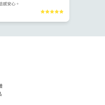
倍感安心。
驗
品