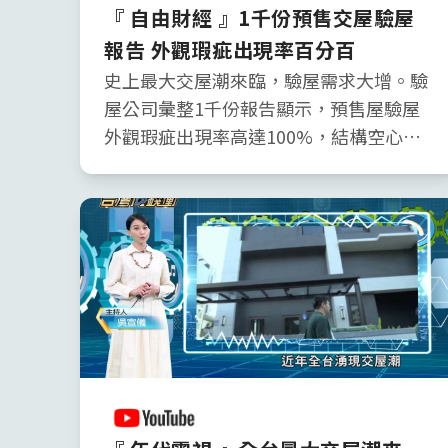
『 自由財經 』1千份預售交屋驗屋
報告 外觀瑕疵出現率百分百
史上最大交屋潮來臨，驗屋需求大增。驗
屋公司彙整1千份報告顯示，預售屋驗屋
外觀瑕疵出現率高達100%，結構空心約
92%，滲漏水佔比約25%。專家指出，油
漆不平整等外觀瑕疵容易修復，滲漏水、
電路不良等功能瑕疵則更令人頭痛。內政
部統計，房屋交易糾紛前兩項為漏水與施
工瑕疵。建議驗屋檢測涵蓋功能、法規、
設計與外觀，透過專業儀器檢測，客觀反
映屋況。